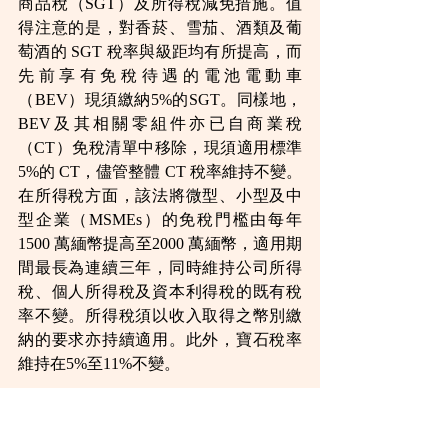
商品稅（SGT）及所得稅減免措施。值
得注意的是，對香菸、雪茄、酒類及葡
萄酒的 SGT 稅率與級距均有所提高，而
先前享有免稅待遇的電池電動車
（BEV）現須繳納5%的SGT。同樣地，
BEV及其相關零組件亦已自商業稅
（CT）免稅清單中移除，現須適用標準 
5%的 CT，儘管整體 CT 稅率維持不變。
在所得稅方面，該法將微型、小型及中
型企業（MSMEs）的免稅門檻由每年 
1500 萬緬幣提高至2000 萬緬幣，適用期
間最長為連續三年，同時維持公司所得
稅、個人所得稅及資本利得稅的既有稅
率不變。所得稅須以收入取得之幣別繳
納的要求亦持續適用。此外，寶石稅率
維持在5%至11%不變。
評析：
2026年聯邦稅法所引入的修訂顯
示政府明確朝向增加財政收入的政策方