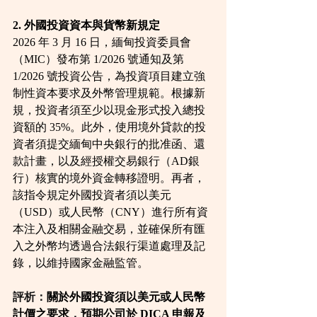
2. 外國投資資本與貨幣新規定
2026 年 3 月 16 日，緬甸投資委員會
（MIC）發布第 1/2026 號通知及第 
1/2026 號投資公告，為投資項目建立強
制性資本要求及外幣管理規範。根據新
規，投資者須至少以現金形式投入總投
資額的 35%。此外，使用境外貸款的投
資者須提交緬甸中央銀行的批准函、還
款計畫，以及經授權交易銀行（AD銀
行）核實的境外資金轉移證明。再者，
該指令規定外國投資者須以美元
（USD）或人民幣（CNY）進行所有資
本注入及相關金融交易，並確保所有匯
入之外幣均透過合法銀行渠道處理及記
錄，以維持國家金融監管。
評析：
關於外國投資須以美元或人民幣
計價之要求，預期公司於 DICA 申報及