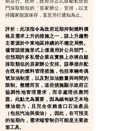
制並行。此外，政府亦正式鼓勵私營部
門採取類似的「居家辦公」安排，以支
持國家能源保存，直至另行通知為止。
評析：
此項指令為政府近期抑制燃料價
格及需求上升的措施之一，該上升趨勢
主要源於中東地區持續的不穩定局勢。
儘管該措施形式上僅適用於公共部門，
但預期許多私營企業在實務上亦將自願
採取類似的居家辦公安排。該舉措亦配
合既有的燃料管理措施，包括車輛奇偶
號加油制度，以及對加油數量與時間的
限制。整體而言，這些措施顯示政府正
協調性地管理需求，而非處理供應問
題。此點尤為重要，因為緬甸缺乏本地
煉油能力，且完全依賴進口石油產品
（包括汽油與柴油）。因此，在可預見
的短期內，需求端管制仍可能是主要政
策工具。