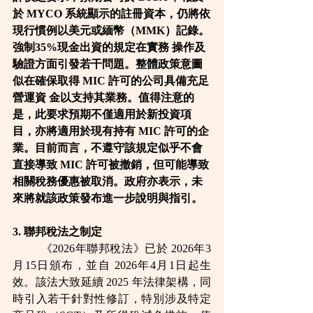
於 MYCO 系統顯示的註冊資本，仍將依
現行慣例以美元或緬幣（MMK）記錄。
強制35%現金出資的規定在實務 操作及
驗證方面引發若干問題。整體政策意圖
似在確保取得 MIC 許可的公司具備充足
營運資 金以支持其業務。值得注意的
是，此要求預期不僅適用於新投資項
目，亦將適用於現有持有 MIC 許可的企
業。目前而言，不遵守該規定似乎不會
直接導致 MIC 許可被撤銷，但可能導致
相關稅務優惠被取消。政府亦表示，未
來將就該政策發布進一步說明與指引。
3. 聯邦稅法之制定
	《2026年聯邦稅法》已於 2026年3
月15日頒布，並自 2026年4月1日起生
效。該法大致延續 2025 年法律架構，同
時引入若干針對性修訂，特別涉及特定