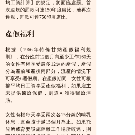
均工資計算】的規定，將面臨處罰。首
次違規的罰款可達150印度盧比，若再次
違規，罰款可達750印度盧比。
產假福利
根據《1966年特倫甘納產假福利規
則》，在分娩前12個月內至少工作160天
的女性有權享受最多12週的產假，產假
分為產前和產後兩部分，流產的情況下
可享受6週假期。在產假期間，女性可根
據平均日工資享受產假福利，如果雇主
未提供醫療保健，則還可獲得醫療津
貼。
女性有權每天享受兩次各15分鐘的哺乳
休息，直至孩子滿15個月為止。如果托
兒所或育嬰設施距離工作場所較遠，則