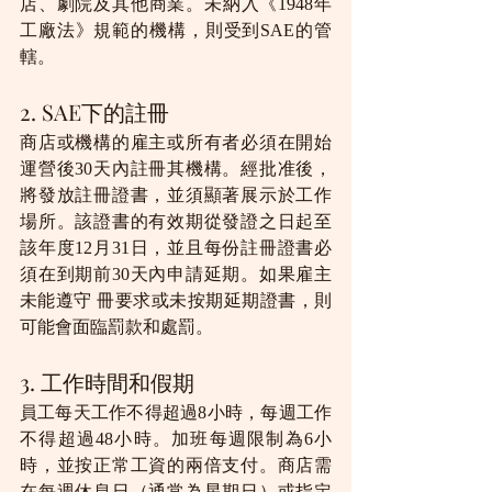
店、劇院及其他商業。未納入《1948年
工廠法》規範的機構，則受到SAE的管
轄。
2. SAE下的註冊
商店或機構的雇主或所有者必須在開始
運營後30天內註冊其機構。經批准後，
將發放註冊證書，並須顯著展示於工作
場所。該證書的有效期從發證之日起至
該年度12月31日，並且每份註冊證書必
須在到期前30天內申請延期。如果雇主
未能遵守 冊要求或未按期延期證書，則
可能會面臨罰款和處罰。
3. 工作時間和假期
員工每天工作不得超過8小時，每週工作
不得超過48小時。加班每週限制為6小
時，並按正常工資的兩倍支付。商店需
在每週休息日（通常為星期日）或指定