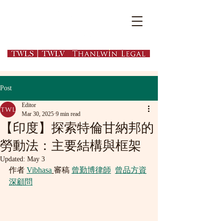
EN
繁
简
Post
Editor
Mar 30, 2025
9 min read
【印度】探索特倫甘納邦的
勞動法：主要結構與框架
Updated:
May 3
作者 
Vibhasa
審稿 
曾勤博律師
曾品方資
深顧問