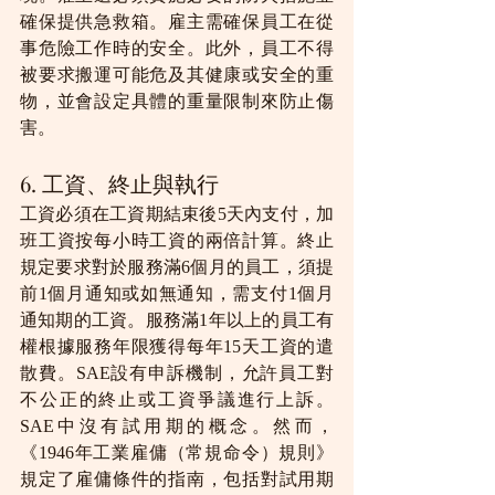
確保提供急救箱。雇主需確保員工在從
事危險工作時的安全。此外，員工不得
被要求搬運可能危及其健康或安全的重
物，並會設定具體的重量限制來防止傷
害。
6. 工資、終止與執行
工資必須在工資期結束後5天內支付，加
班工資按每小時工資的兩倍計算。終止
規定要求對於服務滿6個月的員工，須提
前1個月通知或如無通知，需支付1個月
通知期的工資。服務滿1年以上的員工有
權根據服務年限獲得每年15天工資的遣
散費。SAE設有申訴機制，允許員工對
不公正的終止或工資爭議進行上訴。
SAE中沒有試用期的概念。然而，
《1946年工業雇傭（常規命令）規則》
規定了雇傭條件的指南，包括對試用期