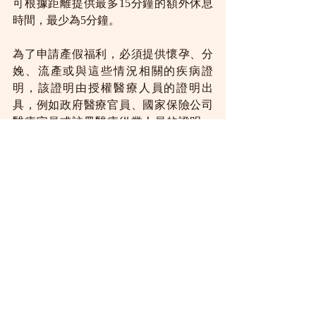
可根據距離提供最多15分鐘的額外休息
時間，最少為5分鐘。
為了申請產假福利，必須提供懷孕、分
娩、流產或與這些情況相關的疾病證
明，該證明由授權醫療人員的證明出
具，例如政府醫療官員、國家保險公司
醫療官員或註冊醫療從業人員的證明。
經認證的出生或死亡摘錄，或流產情況
下的助產士證書也有效。雇主也被禁止
在女性懷孕或產假期間解雇或終止其勞
動合同。
新的勞動法典及其預期影
響
印度的新勞動法典旨在簡化和整合各種
勞動法，改善透明度並加強工人的保