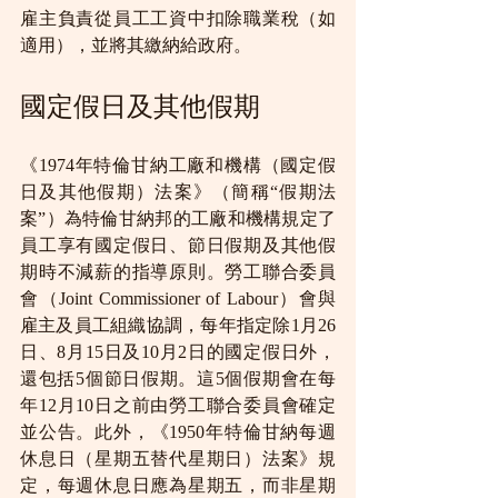
雇主負責從員工工資中扣除職業稅（如
適用），並將其繳納給政府。
國定假日及其他假期
《1974年特倫甘納工廠和機構（國定假
日及其他假期）法案》（簡稱“假期法
案”）為特倫甘納邦的工廠和機構規定了
員工享有國定假日、節日假期及其他假
期時不減薪的指導原則。勞工聯合委員
會（Joint Commissioner of Labour）會與
雇主及員工組織協調，每年指定除1月26
日、8月15日及10月2日的國定假日外，
還包括5個節日假期。這5個假期會在每
年12月10日之前由勞工聯合委員會確定
並公告。此外，《1950年特倫甘納每週
休息日（星期五替代星期日）法案》規
定，每週休息日應為星期五，而非星期