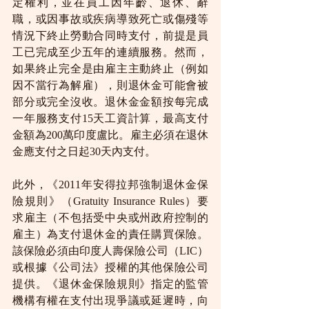
定權利，並在員工因年齡、退休、辭
職，或因事故或疾病導致死亡或傷殘等
情況下終止勞動合同時支付，前提是員
工已完成至少五年的連續服務。然而，
如果終止完全是由雇主主動終止（例如
因不當行為解雇），則退休金可能會被
部分或完全沒收。退休金金額按每完成
一年服務支付15天工資計算，最高支付
金額為200萬印度盧比。雇主必須在退休
金應支付之日起30天內支付。
此外，《2011年安得拉邦強制退休金保
險規則》（Gratuity Insurance Rules）要
求雇主（不包括受中央或州政府控制的
雇主）為支付退休金的責任購買保險。
該保險必須由印度人壽保險公司（LIC）
或根據《公司法》授權的其他保險公司
提供。《退休金保險規則》指定的監管
機構有權在支付出現爭議或延遲時，向