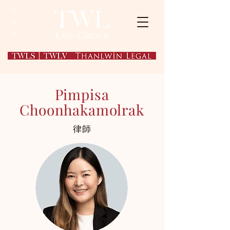
EN
繁
简
Pimpisa
Choonhakamolrak
律師