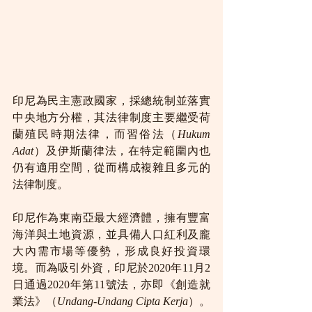
印尼為民主憲政國家，採總統制並落實
中央地方分權，其法律制度主要繼受荷
蘭殖民時期法律，而習俗法（
Hukum 
Adat
）及伊斯蘭律法，在特定範圍內也
仍有適用空間，從而構成複雜且多元的
法律制度。
印尼作為東南亞最大經濟體，擁有豐富
海洋與土地資源，並具備人口紅利及龐
大內需市場等優勢，形成良好投資環
境。而為吸引外資，印尼於2020年11月2
日通過2020年第11號法，亦即《創造就
業法》（
Undang-Undang Cipta Kerja
）。