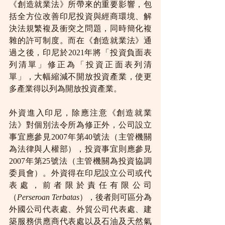
《創造就業法》所帶來的重要影響，包
括全方位改善印尼投資與經商環境、解
決法規繁複及衝突之問題，同時簡化複
雜的許可制度。而在《創造就業法》通
過之後，印尼於2021年將「投資負面表
列清單」修正為「投資正面表列清
單」，大幅縮減不開放投資產業，使更
多產業得以列為開放投資產業。
外資進入印尼，除應注意《創造就業
法》對個別法令所為修正外，公司設立
事宜應參見2007年第40號法（主管機關
為法律與人權部），投資事宜則應參見
2007年第25號法（主管機關為投資協調
委員會）。外資得在印尼設立公司或代
表處，前者限於責任有限公司
（
Perseroan Terbatas
），後者則可區分為
外國公司代表處、外貿公司代表處、建
築服務供應商代表處以及石油及天然氣